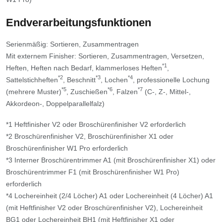
Endverarbeitungsfunktionen
Serienmäßig: Sortieren, Zusammentragen
Mit externem Finisher: Sortieren, Zusammentragen, Versetzen,
*1
Heften, Heften nach Bedarf, klammerloses Heften
,
*2
*3
*4
Sattelstichheften
, Beschnitt
, Lochen
, professionelle Lochung
*5
*6
*7
(mehrere Muster)
, Zuschießen
, Falzen
(C-, Z-, Mittel-,
Akkordeon-, Doppelparallelfalz)
*1 Heftfinisher V2 oder Broschürenfinisher V2 erforderlich
*2 Broschürenfinisher V2, Broschürenfinisher X1 oder
Broschürenfinisher W1 Pro erforderlich
*3 Interner Broschürentrimmer A1 (mit Broschürenfinisher X1) oder
Broschürentrimmer F1 (mit Broschürenfinisher W1 Pro)
erforderlich
*4 Lochereinheit (2/4 Löcher) A1 oder Lochereinheit (4 Löcher) A1
(mit Heftfinisher V2 oder Broschürenfinisher V2), Lochereinheit
BG1 oder Lochereinheit BH1 (mit Heftfinisher X1 oder