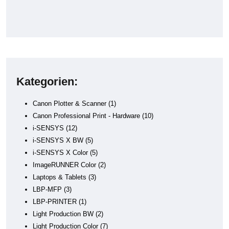
Kategorien:
Canon Plotter & Scanner
1
Canon Professional Print - Hardware
10
i-SENSYS
12
i-SENSYS X BW
5
i-SENSYS X Color
5
ImageRUNNER Color
2
Laptops & Tablets
3
LBP-MFP
3
LBP-PRINTER
1
Light Production BW
2
Light Production Color
7