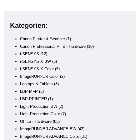
Kategorien:
Canon Plotter & Scanner
1
Canon Professional Print - Hardware
10
i-SENSYS
12
i-SENSYS X BW
5
i-SENSYS X Color
5
ImageRUNNER Color
2
Laptops & Tablets
3
LBP-MFP
3
LBP-PRINTER
1
Light Production BW
2
Light Production Color
7
Office - Hardware
83
ImageRUNNER ADVANCE BW
42
ImageRUNNER ADVANCE Color
31