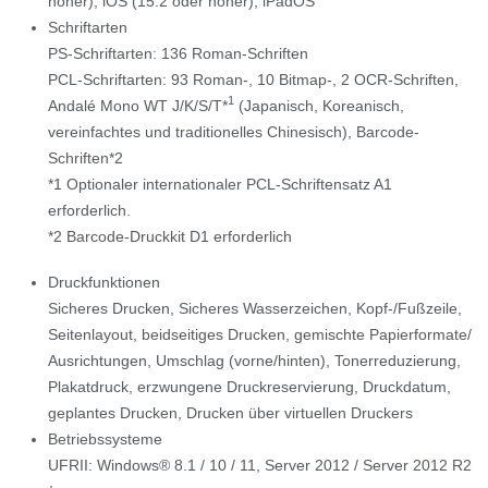
höher), iOS (15.2 oder höher), iPadOS
Schriftarten
PS-Schriftarten: 136 Roman-Schriften
PCL-Schriftarten: 93 Roman-, 10 Bitmap-, 2 OCR-Schriften,
1
Andalé Mono WT J/K/S/T*
(Japanisch, Koreanisch,
vereinfachtes und traditionelles Chinesisch), Barcode-
Schriften*2
*1 Optionaler internationaler PCL-Schriftensatz A1
erforderlich.
*2 Barcode-Druckkit D1 erforderlich
Druckfunktionen
Sicheres Drucken, Sicheres Wasserzeichen, Kopf-/Fußzeile,
Seitenlayout, beidseitiges Drucken, gemischte Papierformate/
Ausrichtungen, Umschlag (vorne/hinten), Tonerreduzierung,
Plakatdruck, erzwungene Druckreservierung, Druckdatum,
geplantes Drucken, Drucken über virtuellen Druckers
Betriebssysteme
UFRII: Windows® 8.1 / 10 / 11, Server 2012 / Server 2012 R2